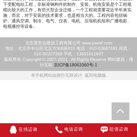
下变配电站工程，非标准钢构件的制作、安装。机电安装是个工程规
模比较大的工作，有些大型企业迁移，一个工程就需要花近半年来实
施，而且，对于安装的技术要求，也是相当大的。工程内容包括锅
炉、通风空调、制冷、电气、仪表、电机、压缩机机组和广播电影、
电视播控等设备。
北京普安达建设工程有限公司 www.padxf.com
地址：北京市丰台区北京方向B座810 电话：010-53687691 传真：
010-60227368 手机：13601011697
版权所有 Copyright © 2007-2021 , All Rights Reserve
网站建设：搜
扑互联
京ICP备18063360号-1
本手机网站由搜扑互联设计
返回电脑版