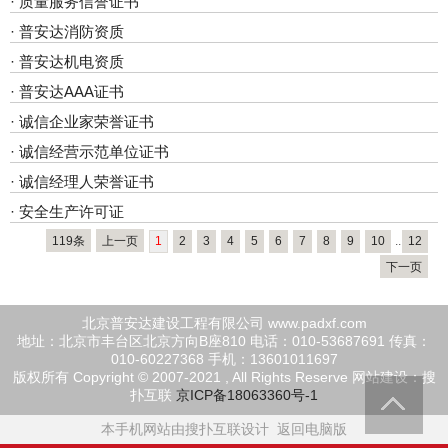
·
质量服务信誉证书
·
普安达消防资质
·
普安达机电资质
·
普安达AAA证书
·
诚信企业家荣誉证书
·
诚信经营示范单位证书
·
诚信经理人荣誉证书
·
安全生产许可证
119条
上一页
1
2
3
4
5
6
7
8
9
10
..
12
下一页
北京普安达建设工程有限公司 www.padxf.com
地址：北京市丰台区北京方向B座810 电话：010-53687691 传真：
010-60227368 手机：13601011697
版权所有 Copyright © 2007-2021 , All Rights Reserve
网站建设：搜
扑互联
京ICP备18063360号-1
本手机网站由搜扑互联设计
返回电脑版